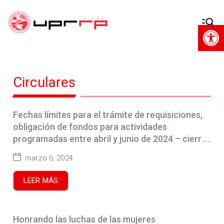
Op
Decanato
Decanato de Administración
de
Circulares
Administra
ción
Fechas límites para el trámite de requisiciones,
obligación de fondos para actividades
programadas entre abril y junio de 2024 – cierre
operaciones financieras año 2023-2024
marzo 6, 2024
LEER MÁS
Honrando las luchas de las mujeres