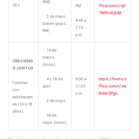
AM)
55 +
PM
ffice.com/r/eD
7WRG6QDM
· 2 de mayo
4:45 a
(cierre grupo
7:15
PM)
p.m.
· 14 de
marzo
CRECIEND
(inicio)
O JUNTOS
· 4 y 18 de
9:00 a
https://forms.o
Familias
abril
11:30
ffice.com/r/Jw
con
a.m.
BidwQPgu
adolescent
· 2 de mayo
es (10 a 18
años)
· 16 de
mayo (cierre)