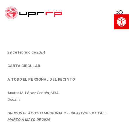
Op
Decanato
Decanato de Administración
de
Administra
29 de febrero de 2024
ción
CARTA
CIRCULAR
A TODO EL PERSONAL DEL RECINTO
Anaisa M. López Cedrés, MBA
Decana
GRUPOS DE APOYO EMOCIONAL Y EDUCATIVOS DEL PAE –
MARZO A MAYO DE 2024