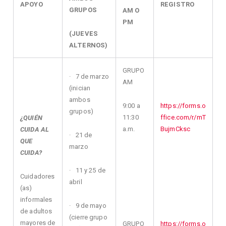
APOYO
REGISTRO
GRUPOS
AM O
PM
(JUEVES
ALTERNOS)
GRUPO
· 7 de marzo
AM
(inician
ambos
9:00 a
https://forms.o
grupos)
11:30
ffice.com/r/mT
¿QUIÉN
a.m.
BujmCksc
CUIDA AL
· 21 de
QUE
marzo
CUIDA?
· 11 y 25 de
Cuidadores
abril
(as)
informales
· 9 de mayo
de adultos
(cierre grupo
mayores de
GRUPO
https://forms.o